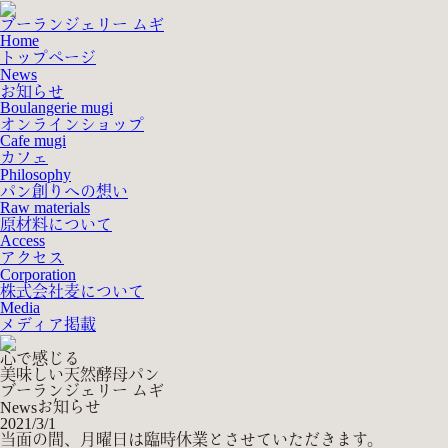
ブーランジェリー ムギ
Home
トップページ
News
お知らせ
Boulangerie mugi
オンラインショップ
Cafe mugi
カフェ
Philosophy
パン創りへの想い
Raw materials
原材料について
Access
アクセス
Corporation
株式会社麦について
Media
メディア掲載
心で感じる
美味しい天然酵母パン
ブーランジェリー ムギ
お知らせ
News
2021/3/1
当面の間、月曜日は臨時休業とさせていただきます。