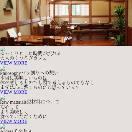
ゆっくりとした時間が流れる
大人のくつろぎカフェ
VIEW MORE
パン創りへの想い
Philosophy
本当に美味しいものは
体が感じるものでも頭で考えるものでもなく
まずは心に響くものだと思っています
VIEW MORE
原材料について
Raw materials
安心して
より美味しく
食べていただくために
VIEW MORE
アクセス
Access