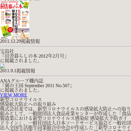
2011.12.29
掲載情報
宝島社
「田舎暮らしの本 2012年2月号」
に掲載されました。
2011.9.1
掲載情報
ANAグループ機内誌
「翼の王国 September 2011 No.507」
に掲載されました。
VIEW MORE
新型コロナウイルス
感染拡大防止への取り組み
株式会社麦では、新型コロナウイルスの感染拡大防止への取り
組みとして、一般財団法人食品産業センターが作成した「食品
製造業における新型コロナウイルス感染症 感染拡大予防ガイ
ドライン」、一般社団法人日本フードサービス協会と一般社団
法人全国生活衛生同業組合中央会が作成した「新型コロナウイ