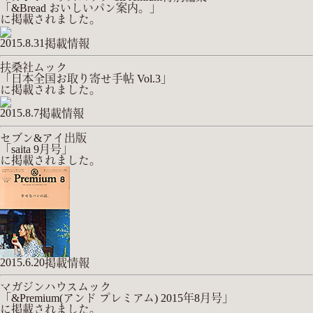
「&Bread おいしいパン案内。」
に掲載されました。
2015.8.31
掲載情報
扶桑社ムック
「日本全国お取り寄せ手帖 Vol.3」
に掲載されました。
2015.8.7
掲載情報
セブン&アイ出版
「saita 9月号」
に掲載されました。
2015.6.20
掲載情報
マガジンハウスムック
「&Premium(アンド プレミアム) 2015年8月号」
に掲載されました。