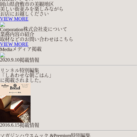
岡山県倉敷市の美観地区
美しい街並みを楽しみながら
お店にお越しください
VIEW MORE
株式会社麦について
Corporation
業務内容の紹介
取材などのお問い合わせはこちら
VIEW MORE
メディア掲載
Media
2020.9.10
掲載情報
リンネル特別編集
「しあわせな朝ごはん」
に掲載されました。
2016.6.15
掲載情報
マガジンハウスムック &Premium特別編集