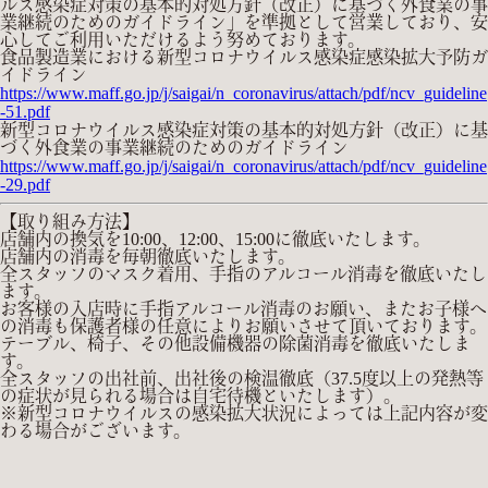
ルス感染症対策の基本的対処方針（改正）に基づく外食業の事
業継続のためのガイドライン」を準拠として営業しており、安
心してご利用いただけるよう努めております。
食品製造業における新型コロナウイルス感染症感染拡大予防ガ
イドライン
https://www.maff.go.jp/j/saigai/n_coronavirus/attach/pdf/ncv_guideline
-51.pdf
新型コロナウイルス感染症対策の基本的対処方針（改正）に基
づく外食業の事業継続のためのガイドライン
https://www.maff.go.jp/j/saigai/n_coronavirus/attach/pdf/ncv_guideline
-29.pdf
【取り組み方法】
店舗内の換気を10:00、12:00、15:00に徹底いたします。
店舗内の消毒を毎朝徹底いたします。
全スタッフのマスク着用、手指のアルコール消毒を徹底いたし
ます。
お客様の入店時に手指アルコール消毒のお願い、またお子様へ
の消毒も保護者様の任意によりお願いさせて頂いております。
テーブル、椅子、その他設備機器の除菌消毒を徹底いたしま
す。
全スタッフの出社前、出社後の検温徹底（37.5度以上の発熱等
の症状が見られる場合は自宅待機といたします）。
※新型コロナウイルスの感染拡大状況によっては上記内容が変
わる場合がございます。